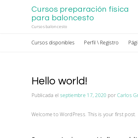
Saltar
Cursos preparación física
al
contenido
para baloncesto
Cursos baloncesto
Cursos disponibles
Perfil \ Registro
Pági
Hello world!
Publicada el
septiembre 17, 2020
por
Carlos G
Welcome to WordPress. This is your first post. Ed