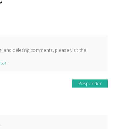
»
g, and deleting comments, please visit the
tar
.
Responder
.